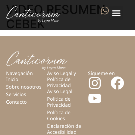
VIDEO RESUMEN
CEBEK
Navegación
Aviso Legal y
Sígueme en
Inicio
Política de
Privacidad
Sobre nosotros
Aviso Legal
Servicios
Política de
Contacto
Privacidad
Política de
Cookies
Declaración de
Accesibilidad