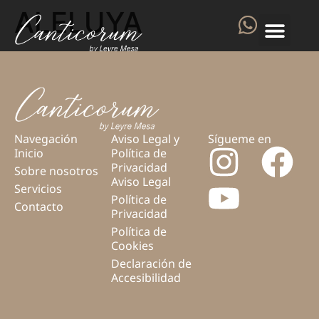
ALELUYA
Navegación
Aviso Legal y
Sígueme en
Inicio
Política de
Privacidad
Sobre nosotros
Aviso Legal
Servicios
Política de
Contacto
Privacidad
Política de
Cookies
Declaración de
Accesibilidad