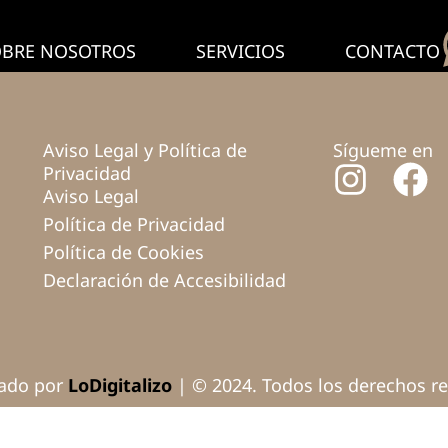
OBRE NOSOTROS
SERVICIOS
CONTACTO
Aviso Legal y Política de
Sígueme en
Privacidad
Aviso Legal
Política de Privacidad
Política de Cookies
Declaración de Accesibilidad
lado por
LoDigitalizo
| © 2024. Todos los derechos r