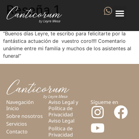
Reseña 1
“Buenos días Leyre, te escribo para felicitarte por la
fantástica actuación de vuestro coro!!!! Comentario
unánime entre mi familia y muchos de los asistentes al
funeral”
Navegación
Aviso Legal y
Sígueme en
Inicio
Política de
Privacidad
Sobre nosotros
Aviso Legal
Servicios
Política de
Contacto
Privacidad