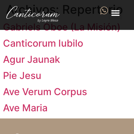
Archivos:
Repertorio
Gabriels Oboe (La Misión)
Canticorum Iubilo
Agur Jaunak
Pie Jesu
Ave Verum Corpus
Ave Maria